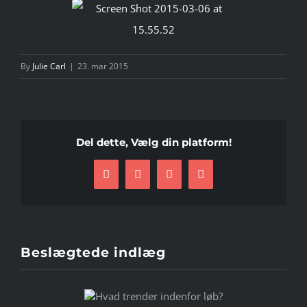
By
Julie Carl
|
23. mar 2015
Del dette, Vælg din platform!
Facebook
Twitter
LinkedIn
E-
mail
Beslægtede indlæg
d trender
Når