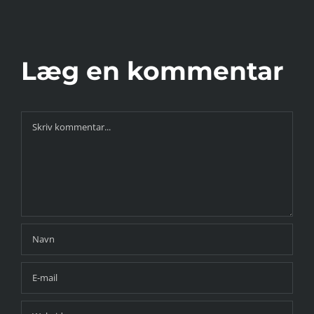
enfor løb?
Læg en kommentar
Comment