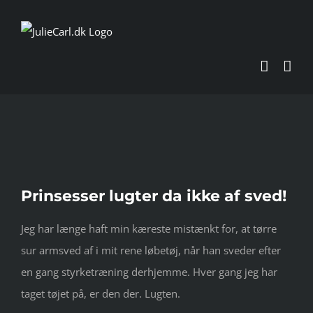
Skip
to
content
Se
Prinsesser lugter da ikke af sved!
større
billede
Jeg har længe haft min kæreste mistænkt for, at tørre
sur armsved af i mit rene løbetøj, når han sveder efter
en gang styrketræning derhjemme. Hver gang jeg har
taget tøjet på, er den der. Lugten.