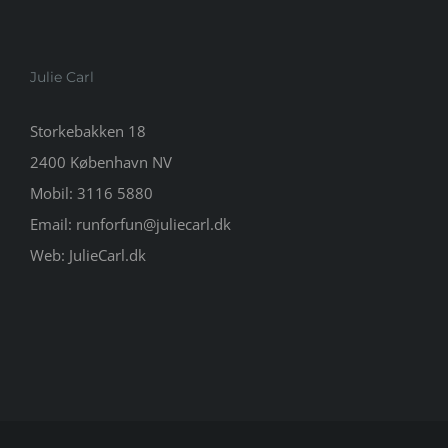
Julie Carl
Storkebakken 18
2400 København NV
Mobil:
3116 5880
Email:
runforfun@juliecarl.dk
Web:
JulieCarl.dk