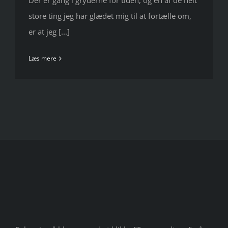
Der er gang i gryderne for tiden, og en af de helt
store ting jeg har glædet mig til at fortælle om,
er at jeg [...]
Læs mere