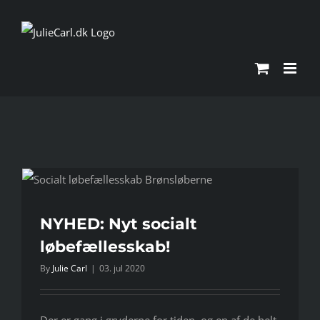
Skip
to
content
NYHED: Nyt socialt
løbefællesskab!
By
Julie Carl
|
03. jul 2020