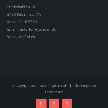
Storkebakken 18
2400 København NV
Mobil:
3116 5880
Email:
runforfun@juliecarl.dk
Web:
JulieCarl.dk
© Copyright 2012 -
2026 |
juliecarl.dk
| Alle Rettigheder
Forbeholdes
Facebook
Twitter
Instagram