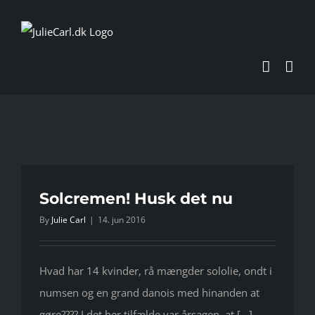
Skip
to
content
Solcremen! Husk det nu
By
Julie Carl
|
14. jun 2016
Hvad har 14 kvinder, rå mængder sololie, ondt i
numsen og en grand danois med hinanden at
gøre???? I det her tilfælde var årsagen, at [...]