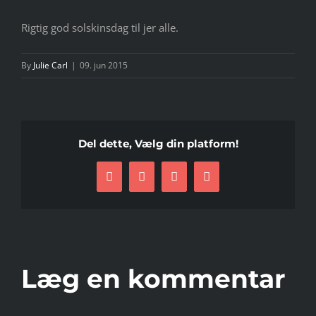
Rigtig god solskinsdag til jer alle.
By
Julie Carl
|
09. jun 2015
Del dette, Vælg din platform!
Facebook
Twitter
LinkedIn
E-
mail
Læg en kommentar