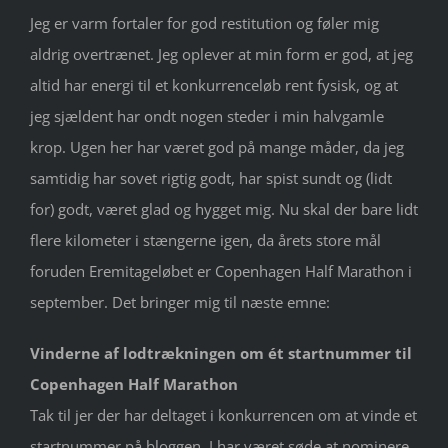
Jeg er varm fortaler for god restitution og føler mig
aldrig overtrænet. Jeg oplever at min form er god, at jeg
altid har energi til et konkurrenceløb rent fysisk, og at
jeg sjældent har ondt nogen steder i min halvgamle
krop. Ugen her har været god på mange måder, da jeg
samtidig har sovet rigtig godt, har spist sundt og (lidt
for) godt, været glad og hygget mig. Nu skal der bare lidt
flere kilometer i stængerne igen, da årets store mål
foruden Eremitageløbet er Copenhagen Half Marathon i
september. Det bringer mig til næste emne:
Vinderne af lodtrækningen om ét startnummer til
Copenhagen Half Marathon
Tak til jer der har deltaget i konkurrencen om at vinde et
startnummer på bloggen. I har været søde at nominere