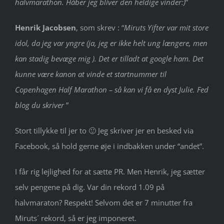
halvmarathon. Håber jeg bliver den heldige vinder:)
”
Henrik Jacobsen
, som skrev : “
Miruts Yifter var mit store
idol, da jeg var yngre (ja, jeg er ikke helt ung længere, men
kan stadig bevæge mig ). Det er tilladt at google ham.
Det
kunne være kanon at vinde et startnummer til
Copenhagen Half Marathon – så kan vi få en dyst Julie. Fed
blog du skriver
”
Stort tillykke til jer to 🙂 Jeg skriver jer en besked via
Facebook, så hold gerne øje i indbakken under “andet”.
I får rig lejlighed for at sætte PR. Men Henrik, jeg sætter
selv pengene på dig. Var din rekord 1.09 på
halvmaraton? Respekt! Selvom det er 7 minutter fra
Miruts´ rekord, så er jeg imponeret.