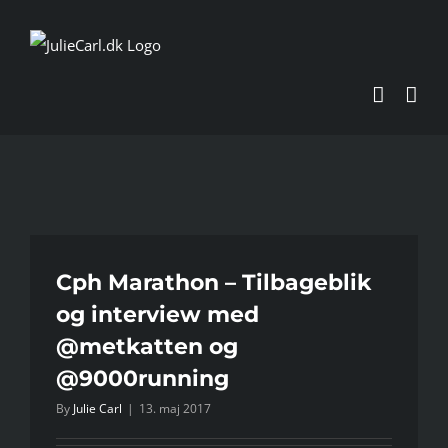
Skip
to
content
Cph Marathon – Tilbageblik
og interview med
@metkatten og
@9000running
By
Julie Carl
|
13. maj 2017