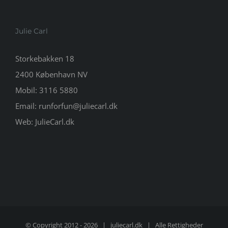
Julie Carl
Storkebakken 18
2400 København NV
Mobil:
3116 5880
Email:
runforfun@juliecarl.dk
Web:
JulieCarl.dk
© Copyright 2012 -
2026 |
juliecarl.dk
| Alle Rettigheder