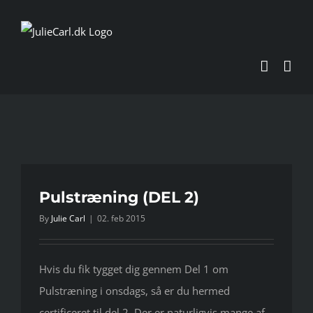
Skip
to
content
Pulstræning (DEL 2)
By
Julie Carl
|
02. feb 2015
Hvis du fik tygget dig gennem Del 1 om
Pulstræning i onsdags, så er du hermed
certificeret til del 2. Der er naturligvis mange af