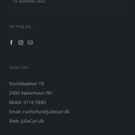
13. november 2022
Se mig på…
Julie Carl
Storkebakken 18
2400 København NV
Mobil:
3116 5880
Email:
runforfun@juliecarl.dk
Web:
JulieCarl.dk