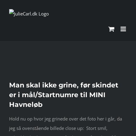
Skip
to
content
Se
Man skal ikke grine, før skindet
større
er i mål/Startnumre til MINI
billede
Havneløb
Hold nu op hvor jeg grinede over det foto her i går, da
jeg så ovenstående billede close up: Stort smil,