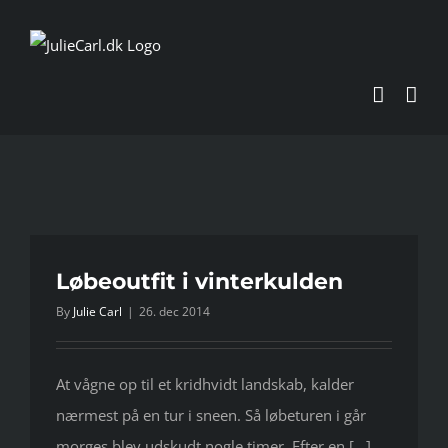
Skip
to
content
Løbeoutfit i vinterkulden
By
Julie Carl
|
26. dec 2014
At vågne op til et kridhvidt landskab, kalder
nærmest på en tur i sneen. Så løbeturen i går
morges blev udskudt nogle timer. Efter en [...]