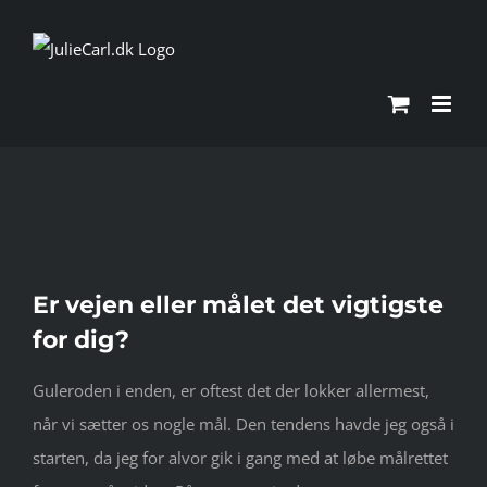
Skip
to
content
Se
Er vejen eller målet det vigtigste
større
for dig?
billede
Guleroden i enden, er oftest det der lokker allermest,
når vi sætter os nogle mål. Den tendens havde jeg også i
starten, da jeg for alvor gik i gang med at løbe målrettet