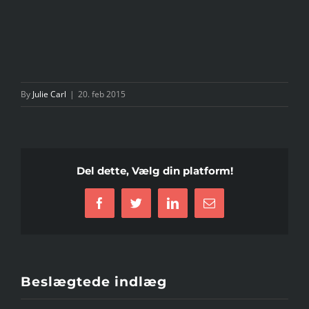
By
Julie Carl
|
20. feb 2015
Del dette, Vælg din platform!
Facebook
Twitter
LinkedIn
E-
mail
Beslægtede indlæg