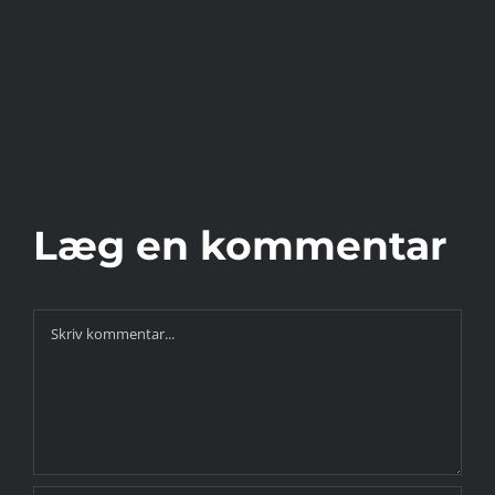
Helle
&
René
mod
Cph
Half
Læg en kommentar
Comment