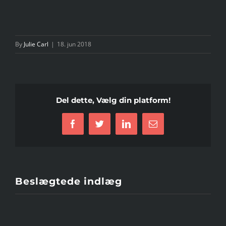
By
Julie Carl
|
18. jun 2018
Del dette, Vælg din platform!
Facebook
Twitter
LinkedIn
E-
mail
Beslægtede indlæg
Interview:
Løberparret