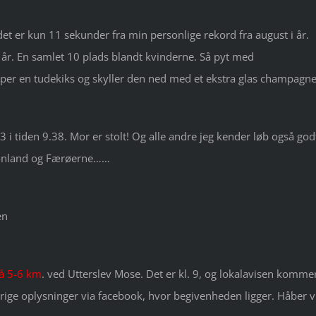
det er kun 11 sekunder fra min personlige rekord fra august i år.
 år. En samlet 10 plads blandt kvinderne. Så pyt med
pper en tudekiks og skyller den ned med et ekstra glas champagne
 i tiden 9.38. Mor er stolt! Og alle andre jeg kender løb også god
 Grønland og Færøerne……
en
på 5-6 km
. ved Utterslev Mose. Det er kl. 9, og lokalavisen komme
øvrige oplysninger via facebook, hvor begivenheden ligger. Håber v