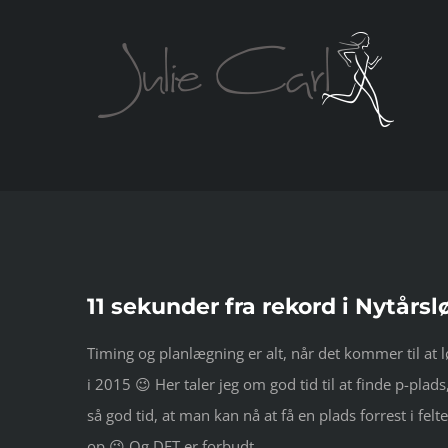
Skip
to
content
11 sekunder fra rekord i Nytårsl
Timing og planlægning er alt, når det kommer til at lø
i 2015 😉 Her taler jeg om god tid til at finde p-pla
så god tid, at man kan nå at få en plads forrest i felt
op 😉 Og DET er forbudt.