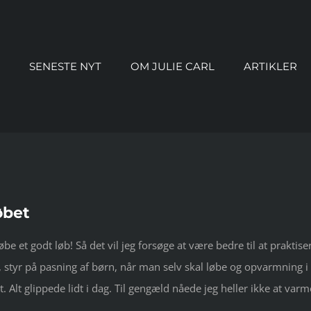
SENESTE NYT
OM JULIE CARL
ARTIKLER
øbet
be et godt løb! Så det vil jeg forsøge at være bedre til at praktise
ds, styr på pasning af børn, når man selv skal løbe og opvarmning i
et. Alt glippede lidt i dag. Til gengæld nåede jeg heller ikke at varm