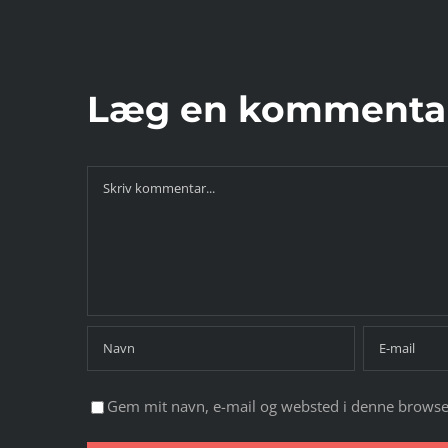
et OS
E-løbet
head
Læg en kommenta
Comment
Gem mit navn, e-mail og websted i denne browse