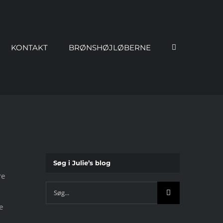
KONTAKT
BRØNSHØJLØBERNE
Søg i Julie’s blog
re
Søg
efter:
e