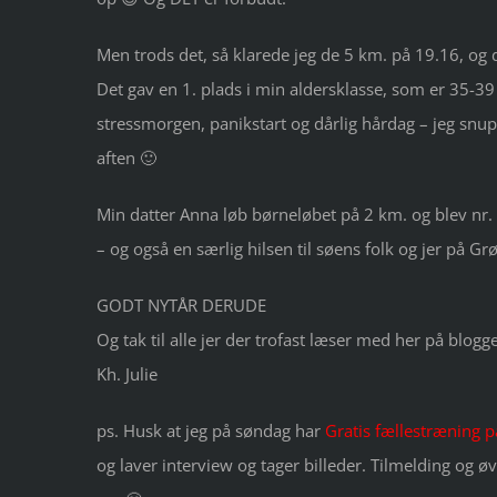
Men trods det, så klarede jeg de 5 km. på 19.16, og 
Det gav en 1. plads i min aldersklasse, som er 35-39
stressmorgen, panikstart og dårlig hårdag – jeg snu
aften 🙂
Min datter Anna løb børneløbet på 2 km. og blev nr. 3
– og også en særlig hilsen til søens folk og jer på
GODT NYTÅR DERUDE
Og tak til alle jer der trofast læser med her på blogg
Kh. Julie
ps. Husk at jeg på søndag har
Gratis fællestræning 
og laver interview og tager billeder. Tilmelding og 