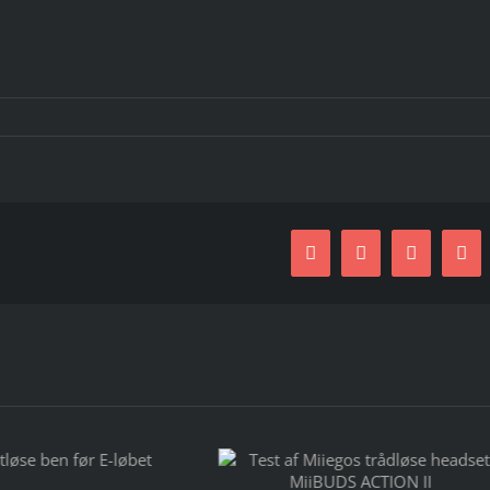
Facebook
Twitter
LinkedIn
E-
mai
Den direkte vej 
st af Miiegos trådløse