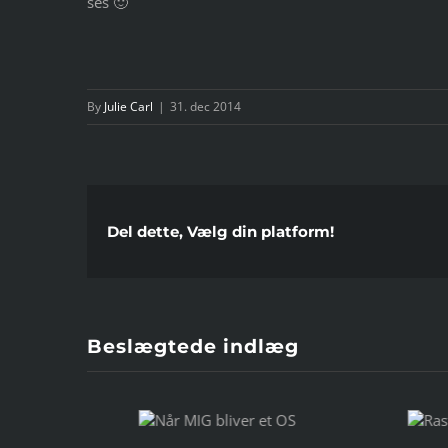
ses 🙂
By
Julie Carl
|
31. dec 2014
Del dette, Vælg din platform!
Beslægtede indlæg
Når MIG bliver
Rastløse ben før
Te