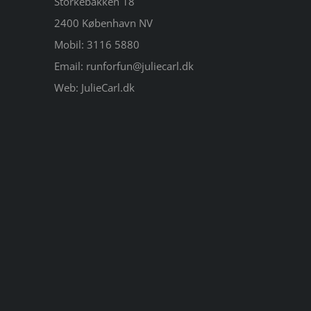
Storkebakken 18
2400 København NV
Mobil:
3116 5880
Email:
runforfun@juliecarl.dk
Web:
JulieCarl.dk