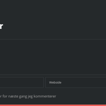
motivation
set MiiBUDS ACTION II
r
r for næste gang jeg kommenterer