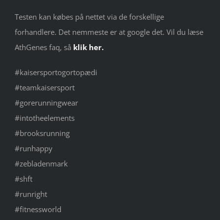
Testen kan købes på nettet via de forskellige
forhandlere. Det nemmeste er at google det. Vil du læse
AthGenes faq, så
klik her.
#kaisersportogortopædi
#teamkaisersport
#gorerunningwear
#intotheelements
#brooksrunning
#runhappy
#zebladenmark
#shft
#runright
#fitnessworld