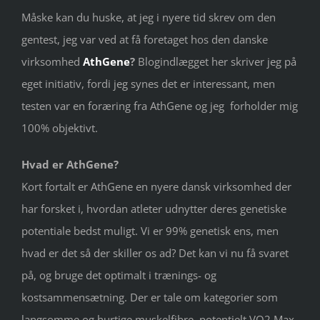
Måske kan du huske, at jeg i nyere tid skrev om den
gentest, jeg var ved at få foretaget hos den danske
virksomhed
AthGene
?
Blogindlægget her skriver jeg på
eget initiativ, fordi jeg synes det er interessant, men
testen var en foræring fra AthGene og jeg forholder mig
100% objektivt.
Hvad er AthGene?
Kort fortalt er AthGene en nyere dansk virksomhed der
har forsket i, hvordan atleter udnytter deres genetiske
potentiale bedst muligt. Vi er 99% genetisk ens, men
hvad er det så der skiller os ad? Det kan vi nu få svaret
på, og bruge det optimalt i trænings- og
kostsammensætning. Der er tale om kategorier som
langsomme og hurtige muskelfibre, potentielt VO2 Max,