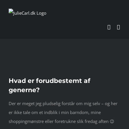
Skip
to
content
Se
Hvad er forudbestemt af
større
generne?
billede
Der er meget jeg pludselig forstår om mig selv – og her
er ikke tale om et indblik i min barndom, mine
shoppingmønstre eller foretrukne slik fredag aften 😉