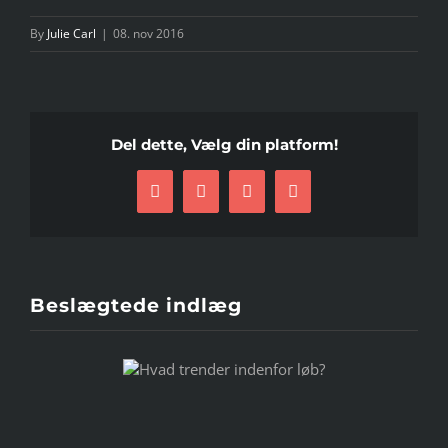
By
Julie Carl
|
08. nov 2016
Del dette, Vælg din platform!
Facebook
Twitter
LinkedIn
E-
mail
Beslægtede indlæg
d trender
Når
enfor løb?