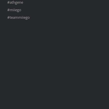
#athgene
#miiego
#teammiiego