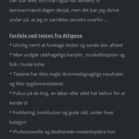
Der står ikke, om man også har tendens til
tømmermænd dagen derpå, men det kan jeg skrive
under på, at jeg er særdeles sensitiv overfor…..
Fordele ved testen fra Athgene
* Utrolig nemt at foretage testen og sende den afsted
* Man undgår ubehagelige kanyler, muskelbiopsier og
folk i hvide kitler
* Testene har ikke nogle dommedagsagtige resultater,
og ikke sygdomsrelateret.
* Fokus på de ting, en løber eller atlet har behov for at
kende til
* Forklaring, konklusion og gode råd, under hver
kategori
* Professionelle og dedikerede medarbejdere hos