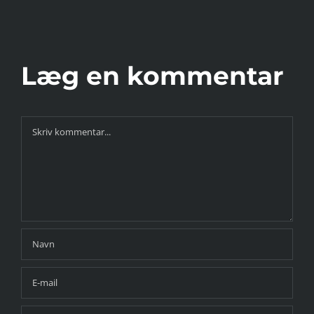
d trender
Når
enfor løb?
Læg en kommentar
Comment