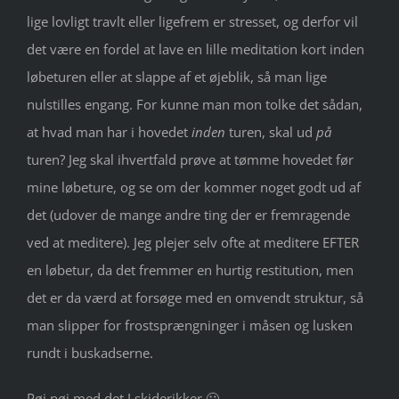
lige lovligt travlt eller ligefrem er stresset, og derfor vil
det være en fordel at lave en lille meditation kort inden
løbeturen eller at slappe af et øjeblik, så man lige
nulstilles engang. For kunne man mon tolke det sådan,
at hvad man har i hovedet
inden
turen, skal ud
på
turen? Jeg skal ihvertfald prøve at tømme hovedet før
mine løbeture, og se om der kommer noget godt ud af
det (udover de mange andre ting der er fremragende
ved at meditere). Jeg plejer selv ofte at meditere EFTER
en løbetur, da det fremmer en hurtig restitution, men
det er da værd at forsøge med en omvendt struktur, så
man slipper for frostsprængninger i måsen og lusken
rundt i buskadserne.
Pøj pøj med det I skiderikker 🙂