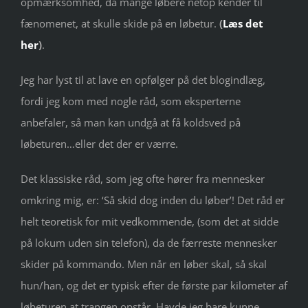
opmærksomhed, da mange løbere netop kender til
fænomenet, at skulle skide på en løbetur.
(
Læs det
her
)
.
Jeg har lyst til at lave en opfølger på det blogindlæg,
fordi jeg kom med nogle råd, som eksperterne
anbefaler, så man kan undgå at få koldsved på
løbeturen…eller det der er værre.
Det klassiske råd, som jeg ofte hører fra mennesker
omkring mig, er: ‘Så skid dog inden du løber’! Det råd er
helt teoretisk for mit vedkommende, (som det at sidde
på lokum uden sin telefon), da de færreste mennesker
skider på kommando. Men når en løber skal, så skal
hun/han, og det er typisk efter de første par kilometer af
løbeturen at trangen opstår. Havde jeg bare kunne