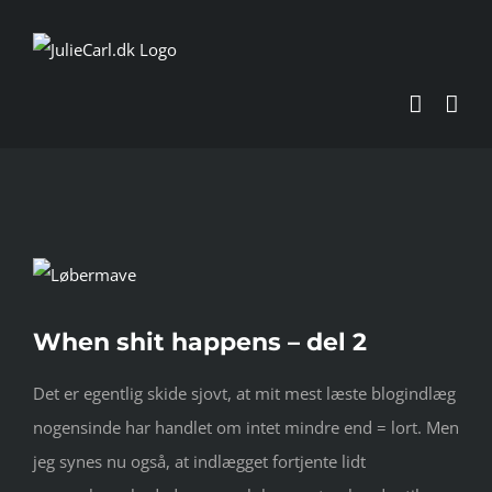
Skip
to
content
Se
større
When shit happens – del 2
billede
Det er egentlig skide sjovt, at mit mest læste blogindlæg
nogensinde har handlet om intet mindre end = lort. Men
jeg synes nu også, at indlægget fortjente lidt