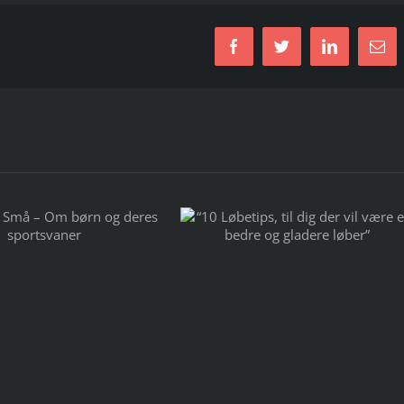
Facebook
Twitter
LinkedIn
E-
mail
Løbetips, til dig der vil
e en bedre og gladere
løber”