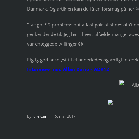
Danmark. Og artiklen kan du få en forsmag på her 
“I’ve got 99 problems but a fast pair of shoes ain’t o
genkendende til. Jeg har i hvert tilfælde mange løbe
var enæggede tvillinger 😉
Rigtig god læselyst til et anderledes og ærligt intervi
Interview med Allan Dario – ADR12
By
Julie Carl
|
15. mar 2017