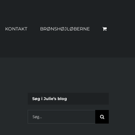
KONTAKT
BRØNSHØJLØBERNE
Søg i Julie’s blog
Søg
efter: