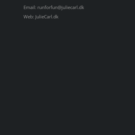
Email:
runforfun@juliecarl.dk
Web:
JulieCarl.dk