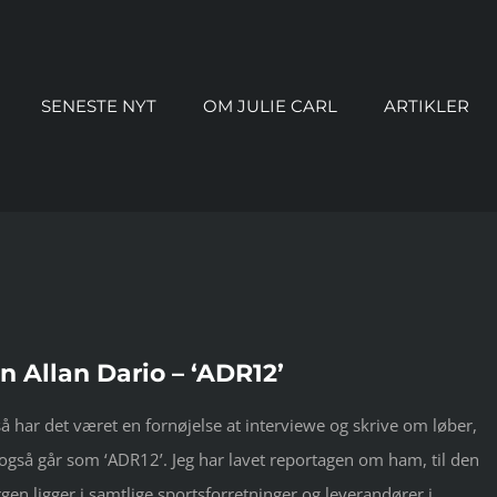
SENESTE NYT
OM JULIE CARL
ARTIKLER
Allan Dario – ‘ADR12’
så har det været en fornøjelse at interviewe og skrive om løber,
også går som ‘ADR12’. Jeg har lavet reportagen om ham, til den
en ligger i samtlige sportsforretninger og leverandører i