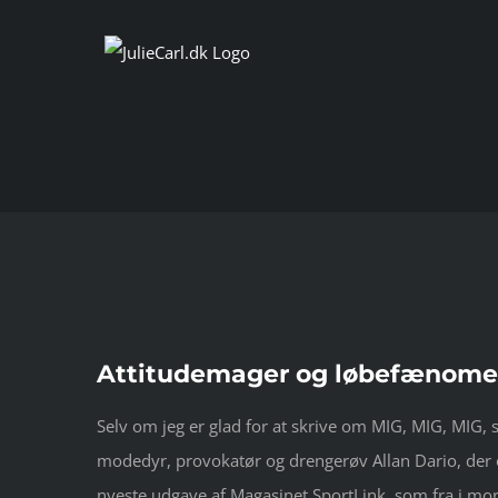
Skip
to
content
Se
Attitudemager og løbefænomen 
større
billede
Selv om jeg er glad for at skrive om MIG, MIG, MIG, 
modedyr, provokatør og drengerøv Allan Dario, der 
nyeste udgave af Magasinet SportLink, som fra i morg