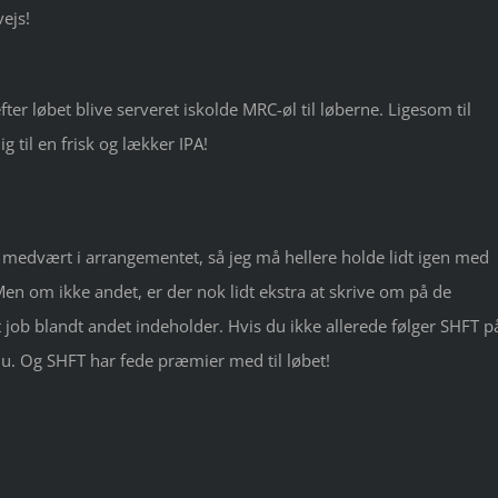
ejs!
efter løbet blive serveret iskolde MRC-øl til løberne. Ligesom til
 til en frisk og lækker IPA!
medvært i arrangementet, så jeg må hellere holde lidt igen med
 Men om ikke andet, er der nok lidt ekstra at skrive om på de
 job blandt andet indeholder. Hvis du ikke allerede følger SHFT p
u. Og SHFT har fede præmier med til løbet!