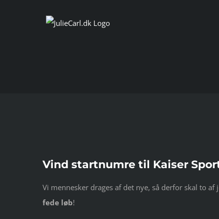
Skip
to
content
Se
Vind startnumre til Kaiser Spor
større
billede
Vi mennesker drages af det nye, så derfor skal to af
fede løb
!