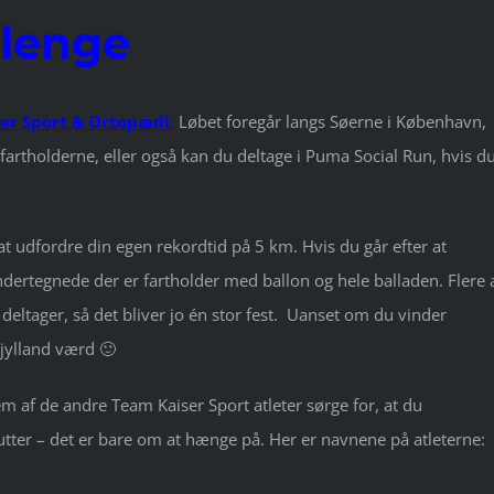
llenge
ser Sport & Ortopædi
.
Løbet foregår langs Søerne i København,
 fartholderne, eller også kan du deltage i Puma Social Run, hvis d
at udfordre din egen rekordtid på 5 km. Hvis du går efter at
ertegnede der er fartholder med ballon og hele balladen. Flere 
 deltager, så det bliver jo én stor fest. Uanset om du vinder
djylland værd 🙂
em af de andre Team Kaiser Sport atleter sørge for, at du
utter – det er bare om at hænge på. Her er navnene på atleterne: