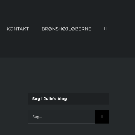
KONTAKT
BRØNSHØJLØBERNE
Søg i Julie’s blog
Søg
efter: