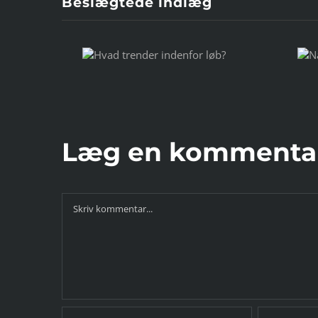
Beslægtede indlæg
 trender
Når MIG bliver
nfor løb?
et OS
Læg en kommenta
Comment