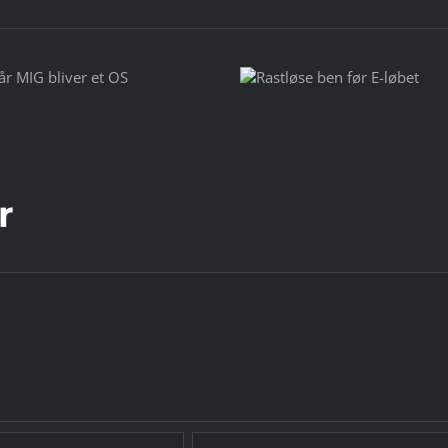
Rastløse ben før
Test af Miiegos trådløse
E-løbet
headset MiiBUDS ACTION 
r