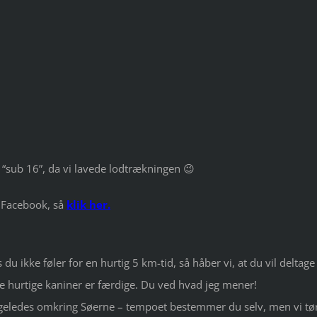
ak “sub 16”, da vi lavede lodtrækningen 😉
å Facebook, så
klik her
.
 du ikke føler for en hurtig 5 km-tid, så håber vi, at du vil deltage 
de hurtige kaniner er færdige. Du ved hvad jeg mener!
 ligeledes omkring Søerne – tempoet bestemmer du selv, men vi tø