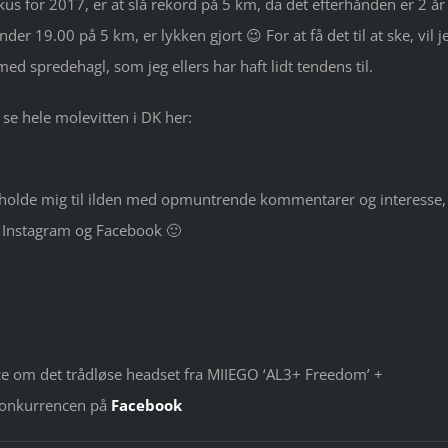
us for 2017, er at slå rekord på 5 km, da det efterhånden er 2 år
r 19.00 på 5 km, er lykken gjort 😉 For at få det til at ske, vil j
ed spredehagl, som jeg ellers har haft lidt tendens til.
u se hele molevitten i DK her:
l at holde mig til ilden med opmuntrende kommentarer og interesse,
å Instagram og Facebook 🙂
ce om det trådløse headset fra MIIEGO ‘AL3+ Freedom’ +
 konkurrencen på
Facebook