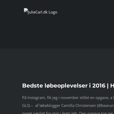
Skip
to
content
Se
Bedste løbeoplevelser i 2016 | 
større
billede
På Instagram, fik jeg i november stillet en opgave,
GLS) – af løbeblogger Camilla Christensen (@bearunn
noget særligt for mig i årets løb. Den opgave tog jeg 