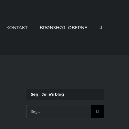
KONTAKT
BRØNSHØJLØBERNE
Søg i Julie’s blog
Søg
efter: