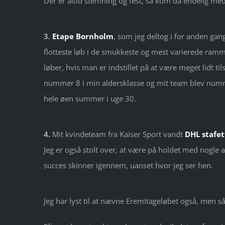
Der er altid stemning og fest, så kom da endelig med 
3.
Etape Bornholm
, som jeg deltog i for anden gan
flotteste løb i de smukkeste og mest varierede ra
løber, hvis man er indstillet på at være meget lidt 
nummer 8 i min aldersklasse og mit team blev numme
hele øen summer i uge 30.
4.
Mit kvindeteam fra Kaiser Sport vandt
DHL stafe
Jeg er også stolt over, at være på holdet med nogle a
succes skinner igennem, uanset hvor jeg ser hen.
Jeg har lyst til at nævne Eremitageløbet også, men så