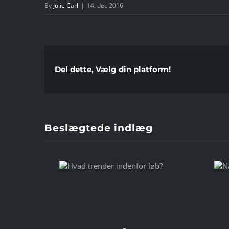
By
Julie Carl
|
14. dec 2016
Del dette, Vælg din platform!
Beslægtede indlæg
 trender
Når MIG bliver
nfor løb?
et OS