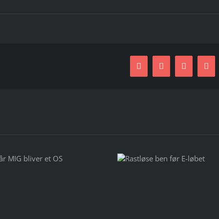
Facebook
Twitter
LinkedIn
E-
mai
Rastløse ben før
Test af Miiegos trådløse
E-løbet
headset MiiBUDS ACTION 