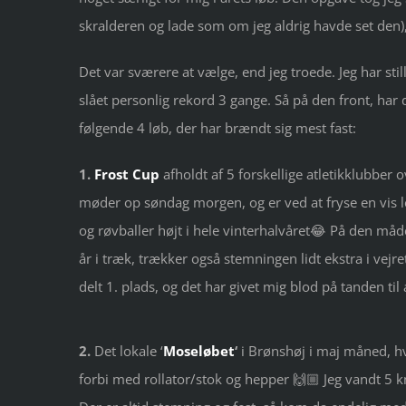
skralderen og lade som om jeg aldrig havde set den), 
Det var sværere at vælge, end jeg troede. Jeg har sti
slået personlig rekord 3 gange. Så på den front, har d
følgende 4 løb, der har brændt sig mest fast:
1.
Frost Cup
afholdt af 5 forskellige atletikklubber 
møder op søndag morgen, og er ved at fryse en vis 
og røvballer højt i hele vinterhalvåret😂 På den måde
år i træk, trækker også stemningen lidt ekstra i vejret
delt 1. plads, og det har givet mig blod på tanden til
2.
Det lokale ‘
Moseløbet
‘
i Brønshøj i maj måned, hv
forbi med rollator/stok og hepper 🙌🏼 Jeg vandt 5 km