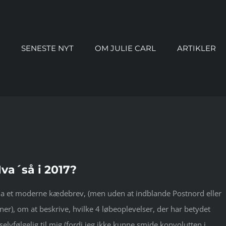
SENESTE NYT
OM JULIE CARL
ARTIKLER
Hva´så i 2017?
 a la et moderne kædebrev, (men uden at indblande Postnord eller
er), om at beskrive, hvilke 4 løbeoplevelser, der har betydet
selvfølgelig til mig (fordi jeg ikke kunne smide konvolutten i