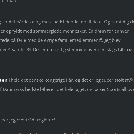
til maj!
g, er det hårdeste og mest nedslidende løb til dato. Og samtidig d
mmer og fyldt med sommerglade mennesker. En drøm for enhver
tilstede på ferie med de øvrige familiemedlemmer 😉 Jeg blev
r 4 samlet 😄 Der er en særlig stemning over den slags løb, og
tten
i hele det danske kongerige i år, og det er jeg super stolt af🎉
f Danmarks bedste løbere i det hele taget, og Kaiser Sports all ov
 har jeg overtrådt reglerne!