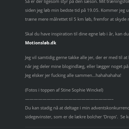
Så er der ligesom styr på den sæson. Mit træningsfok
siden jeg løb min bedste tid på 19.05. Kommer jeg unde
træne mere målrettet til 5 km løb, fremfor at skyde m
Skal du have inspiration til dine egne løb i år, kan d
Motionsløb.dk
Jeg vil samtidig gerne takke alle jer, der er med ti
når jeg deler mine blogindlæg, eller lægger noget p
Jeg elsker jer fucking alle sammen…hahahahaha!
(Fotos i toppen af Stine Sophie Winckel)
————————————————————–
Du kan stadig nå at deltage i min adventskonkurren
sidegevinster, som er de lækre bolcher ‘Drops’. Se