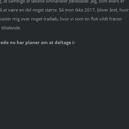
ig, at samtlige af løbene omhandler
fællesskab
. Jeg, som ellers er
på at være en del noget større. Så mon ikke 2017, bliver året, hvor
kaster mig over noget trailløb, hvor vi som en flok vildt fræser
tiltalende.
rede nu har planer om at deltage i: