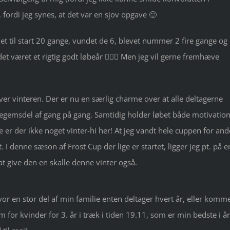
fordi jeg synes, at det var en sjov opgave 🙂
llet til start 20 gange, vundet de 6, blevet nummer 2 fire gange og
et været et rigtig godt løbeår 🏃🏽‍♀️ Men jeg vil gerne fremhæve
over vinteren. Der er nu en særlig charme over at alle deltagerne
legemsdel af gang på gang. Samtidig holder løbet både motivatio
 er der ikke noget vinter-hi her! At jeg vandt hele cuppen for and
. I denne sæson af Frost Cup der lige er startet, ligger jeg pt. på e
 at give den en skalle denne vinter også.
or en stor del af min familie enten deltager hvert år, eller komm
 for kvinder for 3. år i træk i tiden 19.11, som er min bedste i år